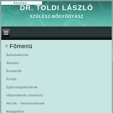
0
DR. TOLDI LÁSZLÓ
SZÜLÉSZ-NŐGYÓGYÁSZ
Főmenü
Bemutatkozás
Aktuális
Rendelők
Árlista
Egészségpénztárak
időpontkérés (mobilos)
Akciók – kedvezmények
Képgaléria