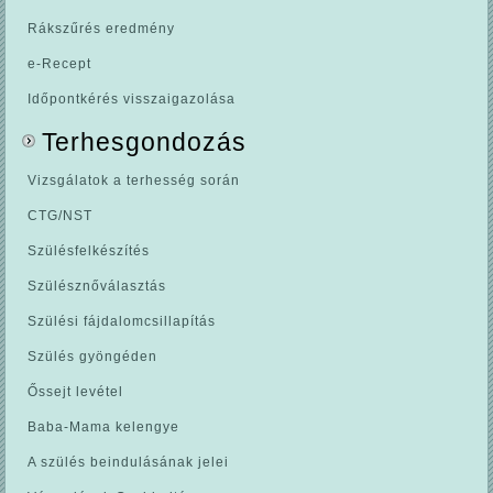
Rákszűrés eredmény
e-Recept
Időpontkérés visszaigazolása
Terhesgondozás
Vizsgálatok a terhesség során
CTG/NST
Szülésfelkészítés
Szülésznőválasztás
Szülési fájdalomcsillapítás
Szülés gyöngéden
Őssejt levétel
Baba-Mama kelengye
A szülés beindulásának jelei