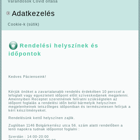
Várandósok Covid oltása
Adatkezelés
Cookie-k (sütik)
Rendelési helyszínek és
időpontok
Kedves Pácienseink!
Kérjük önöket a zavartalanabb rendelés érdekében 10 perccel a
lefoglalt vagy egyeztetett időpont előtt szíveskedjenek megjelenni.
Amennyiben Receptet szeretnének felíratni szükségtelen az
időpont foglalás a rendelési időn belül bármelyik helyszínen
megjelenhetnek tetszőleges időpontban és természetesen felírjuk a
kért készítményeket.
Rendelésünk kettő helyszínen zajlik.
Zuglóban 1146 Bolgárkertész utca 56. szám alatti rendelőben a
lenti napokra tudnak időpontot foglalni :
Szerdán : 14:00-20:00