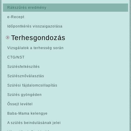
Rákszűrés eredmény
e-Recept
Időpontkérés visszaigazolása
Terhesgondozás
Vizsgálatok a terhesség során
CTG/NST
Szülésfelkészítés
Szülésznőválasztás
Szülési fájdalomcsillapítás
Szülés gyöngéden
Őssejt levétel
Baba-Mama kelengye
A szülés beindulásának jelei