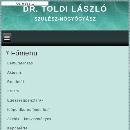
0
DR. TOLDI LÁSZLÓ
SZÜLÉSZ-NŐGYÓGYÁSZ
Főmenü
Bemutatkozás
Aktuális
Rendelők
Árlista
Egészségpénztárak
időpontkérés (mobilos)
Akciók – kedvezmények
Képgaléria