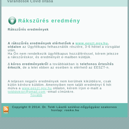
Várandósok Covid oltása
Rákszűrés eredmény
Rákszűrés eredmények
A rákszűrés eredmények elérhetőek a
www.eeszt.gov.hu
.
oldalon
az Ügyfélkapu felhasználók részére, 3-6 héttel a vizsgálat
után.
Ha Ön nem rendelkezik ügyfélkapus hozzáféréssel, kérem jelezze
a rákszűréskor, és eredményét e-mailben küldjük.
A
kóros eredményekről
a továbbiakban is
telefonos értesítés
érkezik
, de a lelet ebben az esetben is elérhető az EESZT-n.
A teljesen negatív eredmények nem kerülnek kiküldésre, csak
külön kérésre küldöm. Amennyiben nem talált eredményt 6 hét
múlva a
www.eeszt.gov.hu
oldalon, kérem írjon e-mailt a
toldidoktor@gmail.com
-email címünkre.
Tovább
Copyright © 2014. Dr. Toldi László szülész-nőgyógyász szakorvos
honlap:
rosko.hu