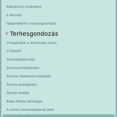
Rákszűrés eredmény
e-Recept
Időpontkérés visszaigazolása
Terhesgondozás
Vizsgálatok a terhesség során
CTG/NST
Szülésfelkészítés
Szülésznőválasztás
Szülési fájdalomcsillapítás
Szülés gyöngéden
Őssejt levétel
Baba-Mama kelengye
A szülés beindulásának jelei