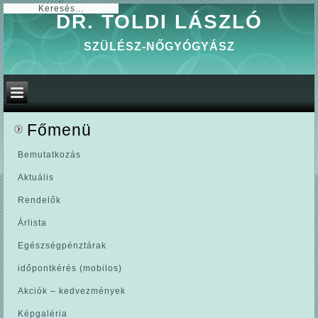
0
DR. TOLDI LÁSZLÓ
SZÜLÉSZ-NŐGYÓGYÁSZ
Főmenü
Bemutatkozás
Aktuális
Rendelők
Árlista
Egészségpénztárak
időpontkérés (mobilos)
Akciók – kedvezmények
Képgaléria