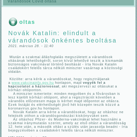
Várandósok Covid oltása
oltas
Novák Katalin: elindult a
várandósok önkéntes beoltása
2021. március 28. - 11:40
Miután a szakmai állásfoglalás megszületett a várandósok
oltásának lehetőségéről, soron kívül lehetővé teszik a kismamák
biztonságos vakcinával történő beoltását - írta Novák Katalin
családokért felelős tárca nélküli miniszter vasárnap a közösségi
oldalán.
Közölte: arra kérik a várandósokat, hogy regisztráljanak
a
www.vakcinainfo.gov.hu
honlapon, majd
vegyék fel a
kapcsolatot a háziorvossal
, aki megszervezi az oltásukat a
kórházi oltóponton.
A miniszter ismertette: minden megyében és a fővárosban is
lesz kijelölt kórházi oltópont, ahol a regisztrációt követően a
várandós előzetesen maga is kérhet majd időpontot az oltásra.
Ezek listáját és elérhetőségét jövő hét közepén teszik közzé a
koronavirus.gov.hu honlapon.
Novák Katalin arra kérte a várandósokat, hogy az oltáshoz ne
felejtsék otthon a várandósgondozási kiskönyvüket sem.
Az oltáshoz Pfizer- és Moderna-vakcinákat lehet használni a
szakmai iránymutatás szerint, amely az első oltást a várandósság
12. hete után, a második oltást a szülés után javasolja beadni - írta
bejegyzésében a családokért felelős tárca nélküli miniszter.