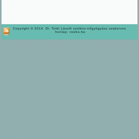
Copyright © 2014. Dr. Toldi László szülész-nőgyógyász szakorvos
honlap:
rosko.hu