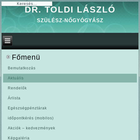
0
DR. TOLDI LÁSZLÓ
SZÜLÉSZ-NŐGYÓGYÁSZ
Főmenü
Bemutatkozás
Aktuális
Rendelők
Árlista
Egészségpénztárak
időpontkérés (mobilos)
Akciók – kedvezmények
Képgaléria