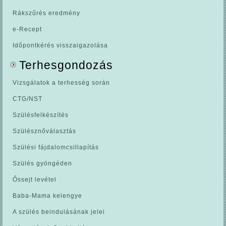
Rákszűrés eredmény
e-Recept
Időpontkérés visszaigazolása
Terhesgondozás
Vizsgálatok a terhesség során
CTG/NST
Szülésfelkészítés
Szülésznőválasztás
Szülési fájdalomcsillapítás
Szülés gyöngéden
Őssejt levétel
Baba-Mama kelengye
A szülés beindulásának jelei