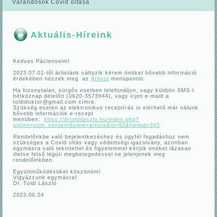
Várandósok Covid oltása
Aktuális-Híreink
Kedves Pácienseim!
2023.07.01-től árlistánk változik kérem önöket bővebb információ
érdekében nézzék meg az
Árlista
menüpontot.
Ha bizonytalan, sürgős esetben telefonáljon, vagy küldjön SMS-t
hétköznap délelőtt (0620-3573944), vagy írjon e-mailt a
toldidoktor@gmail.com címre.
Szükség esetén az elektronikus receptírás is elérhető már nálunk
bővebb információk e-recept
menüben:
https://drtoldilaszlo.hu/index.php?
option=com_content&view=article&id=92&Itemid=343
Rendelőnkbe való bejelentkezéshez és ügyfél fogadáshoz nem
szükséges a Covid oltás vagy védettségi igazolvány, azonban
egymásra való tekintettel és figyelemmel kérjük önöket lázasan
illetve felső légúti megbetegedéssel ne jelenjenek meg
rendelőinkben.
Együttműködésüket köszönöm!
Vigyázzunk egymásra!
Dr. Toldi László
2023.06.24